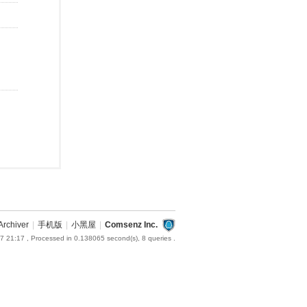
Archiver
|
手机版
|
小黑屋
|
Comsenz Inc.
7 21:17
, Processed in 0.138065 second(s), 8 queries .