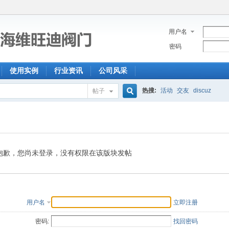
用户名
密码
使用实例
行业资讯
公司风采
热搜:
活动
交友
discuz
帖子
搜
索
抱歉，您尚未登录，没有权限在该版块发帖
用户名
立即注册
密码:
找回密码