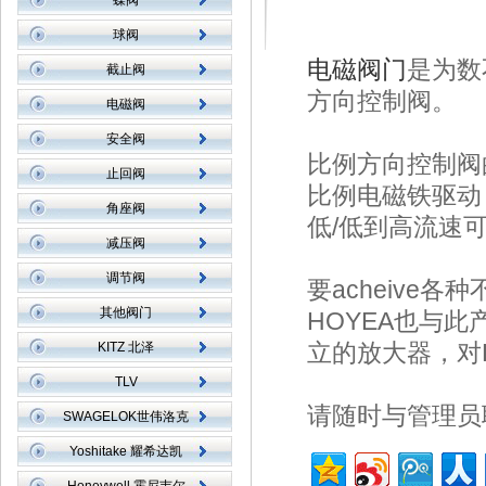
蝶阀
球阀
电磁阀门
是
为数
截止阀
方向
控制阀
。
电磁阀
安全阀
比例方向
控制阀
止回阀
比例电磁铁
驱动
角座阀
低
/低
到
高
流速
减压阀
调节阀
要
acheive
各种
其他阀门
HOYEA
也
与
此
立的
放大器
，
对
KITZ 北泽
TLV
请
随时
与
管理员
SWAGELOK世伟洛克
Yoshitake 耀希达凯