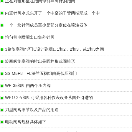
正在对锥形坐在指南球引导阀针的指南
内置针阀水龙头开了一个中空的干管两端形成一个中
一个一块针阀成员至少是部分定位在喷油器体
均匀带电喷嘴出口集外针阀
3路旋塞阀也可以设计到端口1和2，2和3，或1和3之间
旋塞阀旋塞阀的推出是圆柱形或圆锥形
SS-M5F8 - FL法兰五阀组由高低压阀门
WF-35阀组由两个压力阀
WF1/ 2五阀组可采用各种仪表设备从国外引进的
刀型闸阀细节以及产品的用途
电动闸阀规格具体如下