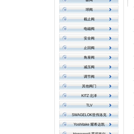
蝶阀
球阀
截止阀
电磁阀
安全阀
止回阀
角座阀
减压阀
调节阀
其他阀门
KITZ 北泽
TLV
SWAGELOK世伟洛克
Yoshitake 耀希达凯