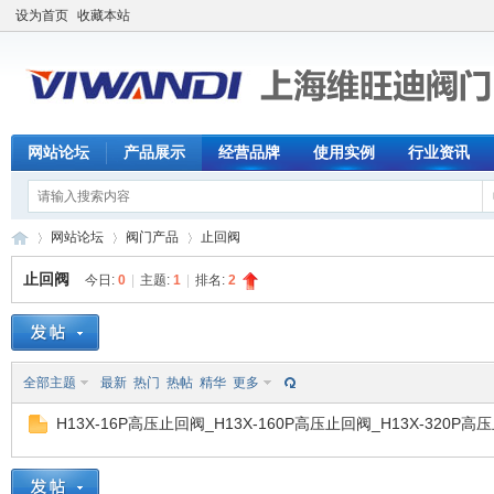
设为首页
收藏本站
网站论坛
产品展示
经营品牌
使用实例
行业资讯
网站论坛
阀门产品
止回阀
止回阀
今日:
0
|
主题:
1
|
排名:
2
【
»
›
›
全部主题
最新
热门
热帖
精华
更多
H13X-16P高压止回阀_H13X-160P高压止回阀_H13X-320P高